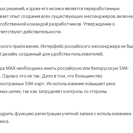
ых решений, и даже его иконка является переработанным
ывает опыт создания всех существующих мессенджеров, включа
с собственной командой разработчиков. Утверждения о
тветствуют действительности.
айского приложения. Интерфейс российского мессенджера не бы
й дизайн, созданный для удобства пользователей.
ера MAX необходимо иметь российскую или белорусскую SIM-
. Однако это не так. Дело в том, что большинство
ностранных SIM-карт. Их использование повышает риск
ых целях, так как затрудняет контроль со стороны
едрить функцию регистрации учетной записи с использованием
виса.