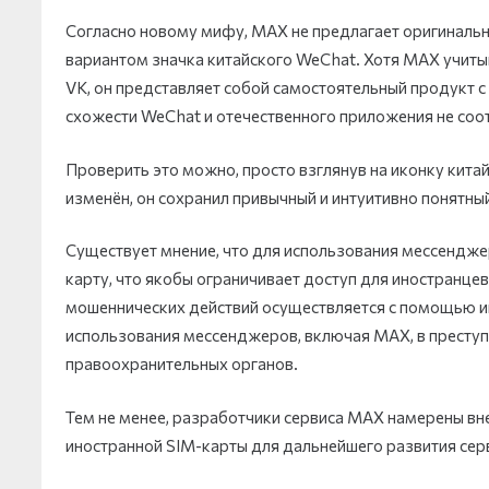
Согласно новому мифу, MAX не предлагает оригинальн
вариантом значка китайского WeChat. Хотя MAX учит
VK, он представляет собой самостоятельный продукт 
схожести WeChat и отечественного приложения не соо
Проверить это можно, просто взглянув на иконку кит
изменён, он сохранил привычный и интуитивно понятны
Существует мнение, что для использования мессендж
карту, что якобы ограничивает доступ для иностранцев
мошеннических действий осуществляется с помощью и
использования мессенджеров, включая MAX, в преступн
правоохранительных органов.
Тем не менее, разработчики сервиса МАХ намерены вн
иностранной SIM-карты для дальнейшего развития сер