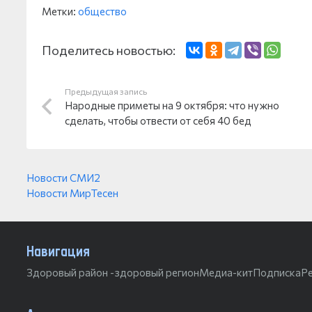
Метки:
общество
Поделитесь новостью:
Предыдущая запись
Народные приметы на 9 октября: что нужно
сделать, чтобы отвести от себя 40 бед
Новости СМИ2
Новости МирТесен
Навигация
Здоровый район -здоровый регион
Медиа-кит
Подписка
Р