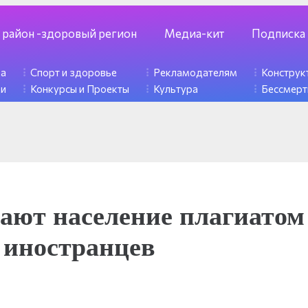
 район -здоровый регион
Медиа-кит
Подписка
ка
Спорт и здоровье
Рекламодателям
Констру
ди
Конкурсы и Проекты
Культура
Бессмерт
ют население плагиатом
 иностранцев