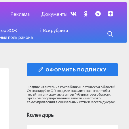
Реклама
Документы
ктор ЗОЖ
Все рубрики
ный полк района
ОФОРМИТЬ ПОДПИСКУ
Подписывайтесь на госпаблики Ростовской области!
Отсканируйте QR-код или нажмите на него, чтобы
перейти к спискам аккаунтов Губернатора области,
органов государственной власти и местного
самоуправления в социальных сетях и мессенджерах.
Календарь