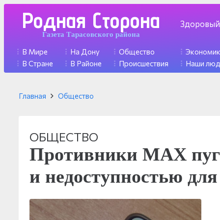
Родная Сторона
Здоровый
Газета Тарасовского района
В Мире
На Дону
Общество
Экономи
В Стране
В Районе
Происшествия
Наши лю
Главная
Общество
ОБЩЕСТВО
Противники МАХ пуга
и недоступностью для