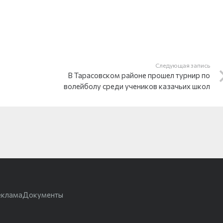
Следующая запись
В Тарасовском районе прошел турнир по
волейболу среди учеников казачьих школ
еклама
Документы