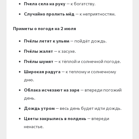
Пчела села на руку
— к богатству.
Случайно пролить мёд
— к неприятностям.
Приметы о погоде на 2 июля
Пчёлы летят к ульям
— пойдёт дождь.
Пчёлы жалят
— к засухе.
Пчёлы шумят
— к тёплой и солнечной погоде.
Широкая радуга
— к теплому и солнечному
дню.
Облака исчезают на заре
— впереди погожий
день.
Дождь утром
— весь день будет идти дождь.
Цветы закрылись в полдень
— впереди
ненастье.