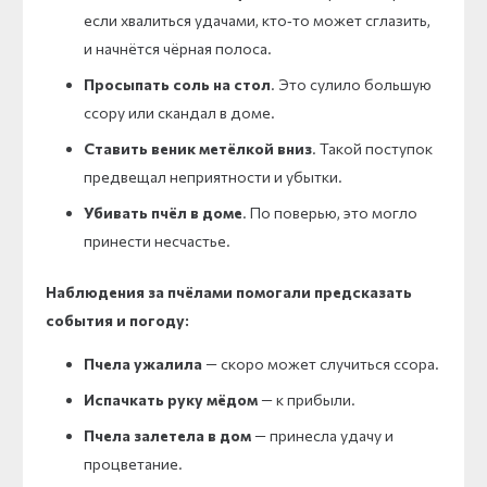
если хвалиться удачами, кто‑то может сглазить,
и начнётся чёрная полоса.
Просыпать соль на стол
. Это сулило большую
ссору или скандал в доме.
Ставить веник метёлкой вниз
. Такой поступок
предвещал неприятности и убытки.
Убивать пчёл в доме
. По поверью, это могло
принести несчастье.
Наблюдения за пчёлами помогали предсказать
события и погоду:
Пчела ужалила
— скоро может случиться ссора.
Испачкать руку мёдом
— к прибыли.
Пчела залетела в дом
— принесла удачу и
процветание.