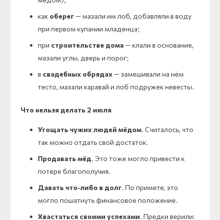
как
оберег
— мазали им лоб, добавляли в воду
при первом купании младенца;
при
строительстве дома
— клали в основание,
мазали углы, дверь и порог;
в
свадебных обрядах
— замешивали на нём
тесто, мазали каравай и лоб подружек невесты.
Что нельзя делать 2 июля
Угощать чужих людей мёдом
. Считалось, что
так можно отдать свой достаток.
Продавать мёд
. Это тоже могло привести к
потере благополучия.
Давать что‑либо в долг
. По примете, это
могло пошатнуть финансовое положение.
Хвастаться своими успехами
. Предки верили: