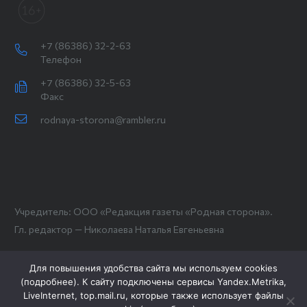
+7 (86386) 32-2-63
Телефон
+7 (86386) 32-5-63
Факс
rodnaya-storona@rambler.ru
Учредитель: ООО «Редакция газеты «Родная сторона».
Гл. редактор — Николаева Наталья Евгеньевна
Для повышения удобства сайта мы используем cookies
(
подробнее
). К сайту подключены сервисы Yandex.Metrika,
LiveInternet, top.mail.ru, которые также использует файлы