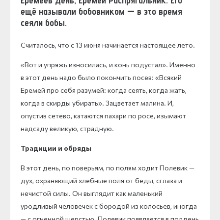
Еремеев день, Еремей
Распрягальник. Его
ещё называли бобовником — в это время
сеяли бобы.
Считалось, что с 13 июня начинается настоящее лето.
«Вот и упряжь износилась, и конь подустал». Именно
в этот день надо было покончить посев: «Всякий
Еремей про себя разумей: когда сеять, когда жать,
когда в скирды убирать». Зацветает малина. И,
опустив сетево, катаются пахари по росе, изымают
надсаду великую, страдную.
Традиции и обряды
В этот день, по поверьям, по полям ходит Полевик —
дух, охраняющий хлебные поля от беды, сглаза и
нечистой силы. Он выглядит как маленький
уродливый человечек с бородой из колосьев, иногда
— с огненной шерстью. Полевик появляется в полдень