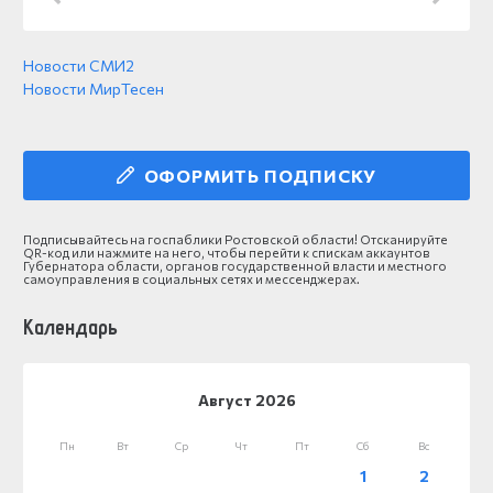
Новости СМИ2
Новости МирТесен
ОФОРМИТЬ ПОДПИСКУ
Подписывайтесь на госпаблики Ростовской области! Отсканируйте
QR-код или нажмите на него, чтобы перейти к спискам аккаунтов
Губернатора области, органов государственной власти и местного
самоуправления в социальных сетях и мессенджерах.
Календарь
Август 2026
Пн
Вт
Ср
Чт
Пт
Сб
Вс
1
2