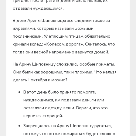
три дня. После тратить деньги было нельзя, их
отдавали нуждающимся.
В день Арины Шиповницы все следили также за
журавлями, которых называли Божьими
посланниками. Улетающим птицам обязательно
кричали вслед: «Колесом дорога». Считалось, что
тогда они весной непременно вернутся домой.
На Арину Шиповницу сложились особые приметы.
Они были как хорошими, так и плохими. Что нельзя
делать 1 октября и можно?
В этот день было принято помогать
нуждающимся, им подавали деньги или
оставляли одежду, вещи. Верили, что это
вернется сторицей.
Запрещалось на Арину Шиповницу ругаться,
потому что потом помириться будет сложно.