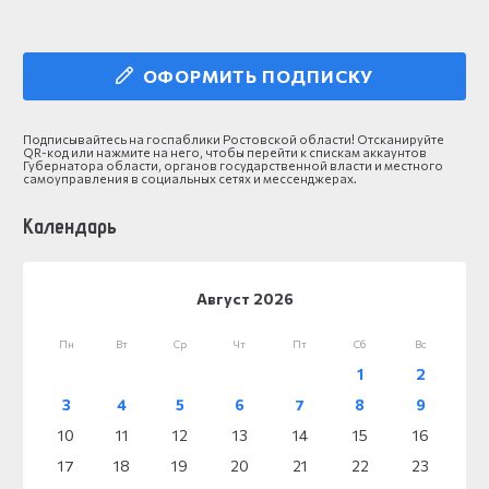
ОФОРМИТЬ ПОДПИСКУ
Подписывайтесь на госпаблики Ростовской области! Отсканируйте
QR-код или нажмите на него, чтобы перейти к спискам аккаунтов
Губернатора области, органов государственной власти и местного
самоуправления в социальных сетях и мессенджерах.
Календарь
Август 2026
Пн
Вт
Ср
Чт
Пт
Сб
Вс
1
2
3
4
5
6
7
8
9
10
11
12
13
14
15
16
17
18
19
20
21
22
23