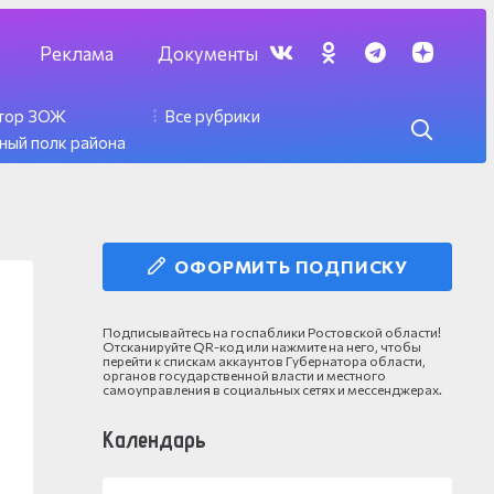
Реклама
Документы
ктор ЗОЖ
Все рубрики
ный полк района
ОФОРМИТЬ ПОДПИСКУ
Подписывайтесь на госпаблики Ростовской области!
Отсканируйте QR-код или нажмите на него, чтобы
перейти к спискам аккаунтов Губернатора области,
органов государственной власти и местного
самоуправления в социальных сетях и мессенджерах.
Календарь