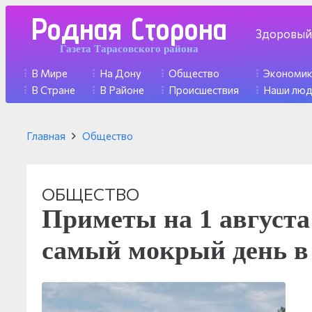
Родная Сторона
Здоровый
Газета Тарасовского района
В Мире
На Дону
Общество
Экономи
В Стране
В Районе
Происшествия
Наши лю
Главная
Общество
ОБЩЕСТВО
Приметы на 1 августа:
самый мокрый день в 