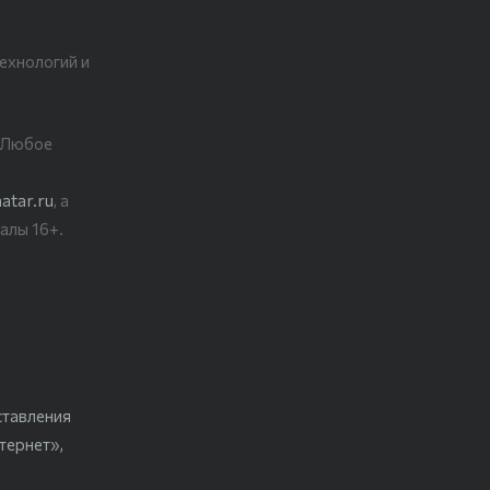
ехнологий и
. Любое
atar.ru
, а
алы 16+.
ставления
тернет»,