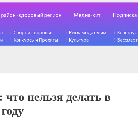
 район -здоровый регион
Медиа-кит
Подписка
ка
Спорт и здоровье
Рекламодателям
Констру
ди
Конкурсы и Проекты
Культура
Бессмерт
 что нельзя делать в
году