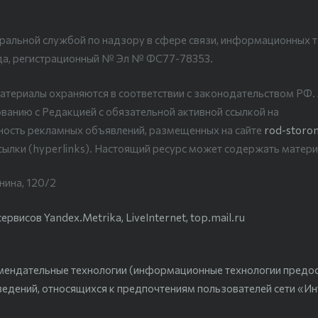
ральной службой по надзору в сфере связи, информационных т
да, регистрационный № Эл № ФС77-78353.
атериалы охраняются в соответствии с законодательством РФ
ванию с Редакцией с обязательной активной ссылкой на
рность рекламных объявлений, размещенных на сайте
rod-storon
сылки (hyperlinks). Настоящий ресурс может содержать матери
нина, 120/2
висов Yandex.Metrika, LiveInternet, top.mail.ru
мендательные технологии (информационные технологии предо
ведений, относящихся к предпочтениям пользователей сети «Ин