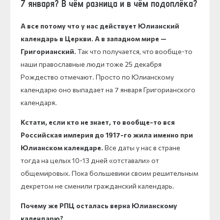
7 января? В чём разница и в чём подоплёка?
А все потому что у нас действует Юлианский
календарь в Церкви. А в западном мире —
Григорианский.
Так что получается, что вообще-то
наши православные люди тоже 25 декабря
Рождество отмечают. Просто по Юлианскому
календарю оно выпадает на 7 января Григорианского
календаря.
Кстати, если кто не знает, то вообще-то вся
Российская империя до 1917-го жила именно при
Юлианском календаре.
Все даты у нас в стране
тогда на целых 10-13 дней «отставали» от
общемировых. Пока большевики своим решительным
декретом не сменили гражданский календарь.
Почему же РПЦ осталась верна Юлианскому
календарю?