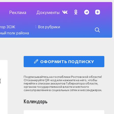
Реклама
Документы
ктор ЗОЖ
Все рубрики
ный полк района
ОФОРМИТЬ ПОДПИСКУ
Подписывайтесь на госпаблики Ростовской области!
и
Отсканируйте QR-код или нажмите на него, чтобы
перейти к спискам аккаунтов Губернатора области,
органов государственной власти и местного
самоуправления в социальных сетях и мессенджерах.
Календарь