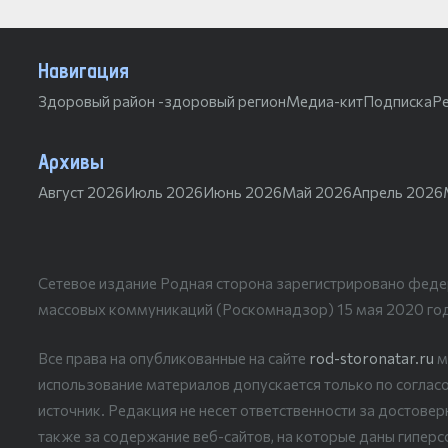
Навигация
Здоровый район -здоровый регион
Медиа-кит
Подписка
Р
Архивы
Август 2026
Июль 2026
Июнь 2026
Май 2026
Апрель 2026
Сетевое издание Родная сторона зарегистрировано феде
массовых коммуникаций (Роскомнадзор) 15 мая 2020 го
Все права на опубликованные на сайте
rod-storonatar.ru
м
использование материалов допускается только по согласо
источник. Редакция не несет ответственности за достове
также за содержание веб-сайтов, на которые даны гиперс