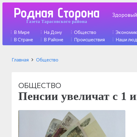
Родная Сторона
Здоровый
Газета Тарасовского района
В Мире
На Дону
Общество
Экономи
В Стране
В Районе
Происшествия
Наши лю
Главная
Общество
ОБЩЕСТВО
Пенсии увеличат с 1 