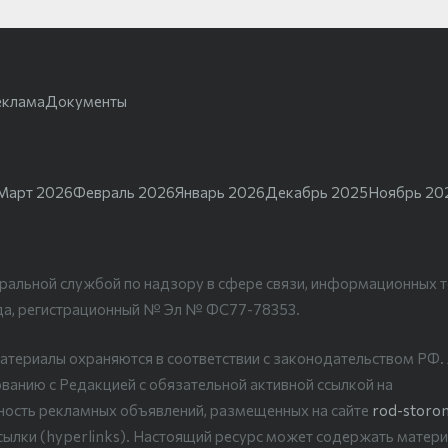
еклама
Документы
Март 2026
Февраль 2026
Январь 2026
Декабрь 2025
Ноябрь 20
ральной службой по надзору в сфере связи, информационных т
да, регистрационный № Эл № ФС77-78353.
атериалы охраняются в соответствии с законодательством РФ
ванию с Редакцией с обязательной активной ссылкой на
рность рекламных объявлений, размещенных на сайте
rod-storon
сылки (hyperlinks). Настоящий ресурс может содержать матери