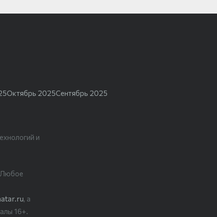
25
Октябрь 2025
Сентябрь 2025
ехнологий и
. Любое
atar.ru
, а
алы 16+.