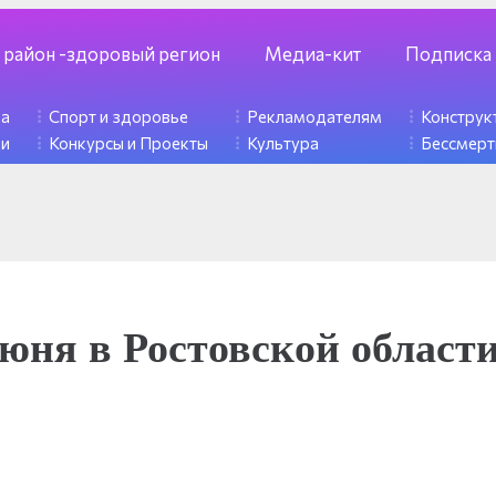
 район -здоровый регион
Медиа-кит
Подписка
ка
Спорт и здоровье
Рекламодателям
Констру
ди
Конкурсы и Проекты
Культура
Бессмерт
июня в Ростовской област