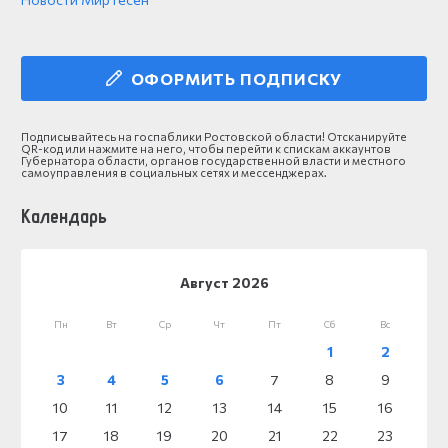
ОФОРМИТЬ ПОДПИСКУ
Подписывайтесь на госпаблики Ростовской области! Отсканируйте
QR-код или нажмите на него, чтобы перейти к спискам аккаунтов
Губернатора области, органов государственной власти и местного
самоуправления в социальных сетях и мессенджерах.
Календарь
Август 2026
Пн
Вт
Ср
Чт
Пт
Сб
Вс
1
2
3
4
5
6
7
8
9
10
11
12
13
14
15
16
17
18
19
20
21
22
23