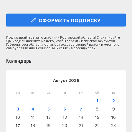
ОФОРМИТЬ ПОДПИСКУ
Подписывайтесь на госпаблики Ростовской области! Отсканируйте
QR-код или нажмите на него, чтобы перейти к спискам аккаунтов
Губернатора области, органов государственной власти и местного
самоуправления в социальных сетях и мессенджерах.
Календарь
Август 2026
Пн
Вт
Ср
Чт
Пт
Сб
Вс
1
2
3
4
5
6
7
8
9
10
11
12
13
14
15
16
17
18
19
20
21
22
23