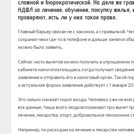
сложной и бюрократической. На деле же гра
НДФЛ за лечение, обучение, покупку жилья, 
проверяют, есть ли у них такое право.
Главный барьер связан не с законом, а с привычкой. Че
сохранил чеки где-то в телефоне и дальше занялся об
можно было заявить.
Сейчас часть вычетов можно получить в упрощенном 
кабинете налогоплательщика, когда получает сведения
заявление и отправить его в налоговый орган. Такой п
а актуальная форма заявления действует с 1 января 20
Это сильно снижает порог входа. Человеку уже не все
все данные. Чаще всего люди вспоминают про вычет при
лечение, лекарства, спорт, добровольное пенсионное с
Например, по расходам на лечение и лекарства человек