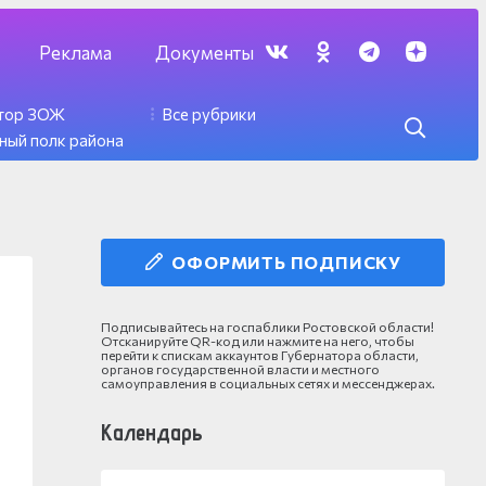
Реклама
Документы
ктор ЗОЖ
Все рубрики
ный полк района
ОФОРМИТЬ ПОДПИСКУ
Подписывайтесь на госпаблики Ростовской области!
Отсканируйте QR-код или нажмите на него, чтобы
перейти к спискам аккаунтов Губернатора области,
органов государственной власти и местного
самоуправления в социальных сетях и мессенджерах.
Календарь