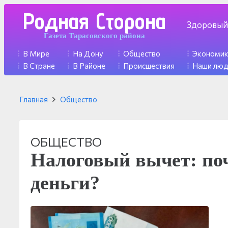
Родная Сторона
Здоровый
Газета Тарасовского района
В Мире
На Дону
Общество
Экономи
В Стране
В Районе
Происшествия
Наши лю
Главная
Общество
ОБЩЕСТВО
Налоговый вычет: поч
деньги?