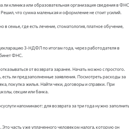
ла ли клиника или образовательная организация сведения в ФНС
. Решил, что сумма маленькая и оформление не стоит усилий.
 в семье, где есть лечение, стоматология, платное обучение,
декларацию 3-НДФЛ по итогам года, через работодателя в
абинет ФНС.
 отказываться от возврата заранее. Начать можно с простого.
, есть ли предзаполненные заявления. Посмотреть расходы за
тека, покупка жилья. Найти чеки, договоры и справки. При
колы, секции или банка.
суслуги напоминают: для возврата за три года нужно заполнит
. Это часть уже уплаченного человеком налога, которую он