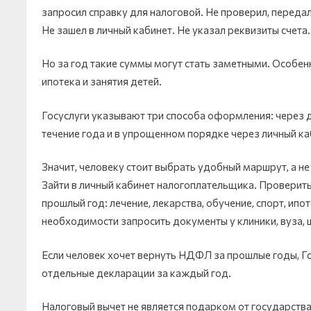
запросил справку для налоговой. Не проверил, переда
Не зашел в личный кабинет. Не указал реквизиты счета
Но за год такие суммы могут стать заметными. Особенно
ипотека и занятия детей.
Госуслуги указывают три способа оформления: через 
течение года и в упрощенном порядке через личный к
Значит, человеку стоит выбрать удобный маршрут, а не
Зайти в личный кабинет налогоплательщика. Проверить
прошлый год: лечение, лекарства, обучение, спорт, ипо
необходимости запросить документы у клиники, вуза, ш
Если человек хочет вернуть НДФЛ за прошлые годы, Го
отдельные декларации за каждый год.
Налоговый вычет не является подарком от государства