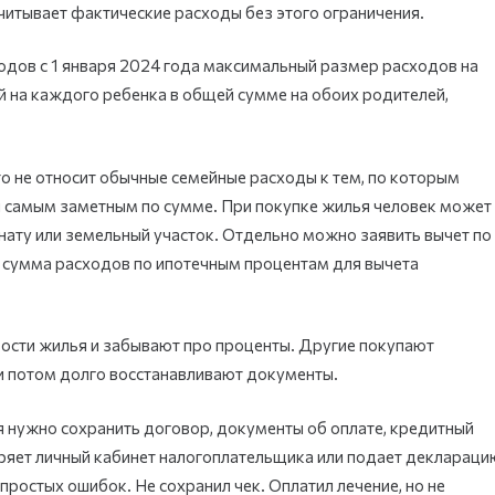
итывает фактические расходы без этого ограничения.
одов с 1 января 2024 года максимальный размер расходов на
ей на каждого ребенка в общей сумме на обоих родителей,
то не относит обычные семейные расходы к тем, по которым
 самым заметным по сумме. При покупке жилья человек может
нату или земельный участок. Отдельно можно заявить вычет по
 сумма расходов по ипотечным процентам для вычета
ости жилья и забывают про проценты. Другие покупают
и потом долго восстанавливают документы.
я нужно сохранить договор, документы об оплате, кредитный
еряет личный кабинет налогоплательщика или подает деклараци
 простых ошибок. Не сохранил чек. Оплатил лечение, но не