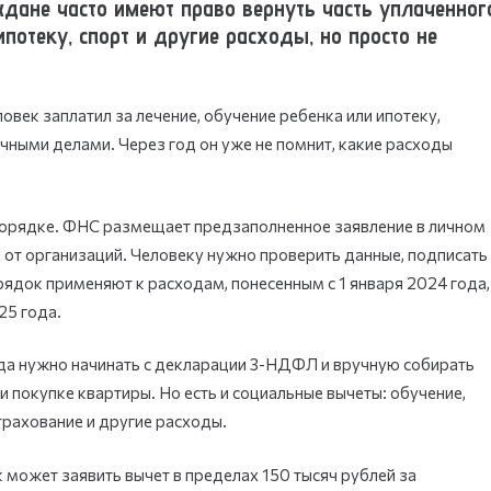
ждане часто имеют право вернуть часть уплаченног
ипотеку, спорт и другие расходы, но просто не
ловек заплатил за лечение, обучение ребенка или ипотеку,
ычными делами. Через год он уже не помнит, какие расходы
порядке. ФНС размещает предзаполненное заявление в личном
 от организаций. Человеку нужно проверить данные, подписать
орядок применяют к расходам, понесенным с 1 января 2024 года,
25 года.
гда нужно начинать с декларации 3-НДФЛ и вручную собирать
 покупке квартиры. Но есть и социальные вычеты: обучение,
трахование и другие расходы.
 может заявить вычет в пределах 150 тысяч рублей за