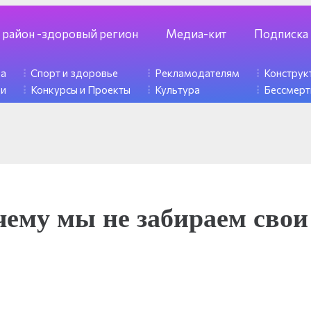
 район -здоровый регион
Медиа-кит
Подписка
ка
Спорт и здоровье
Рекламодателям
Констру
ди
Конкурсы и Проекты
Культура
Бессмерт
ему мы не забираем свои