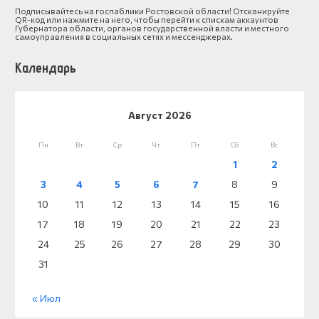
Подписывайтесь на госпаблики Ростовской области! Отсканируйте
QR-код или нажмите на него, чтобы перейти к спискам аккаунтов
Губернатора области, органов государственной власти и местного
самоуправления в социальных сетях и мессенджерах.
Календарь
Август 2026
Пн
Вт
Ср
Чт
Пт
Сб
Вс
1
2
3
4
5
6
7
8
9
10
11
12
13
14
15
16
17
18
19
20
21
22
23
24
25
26
27
28
29
30
31
« Июл