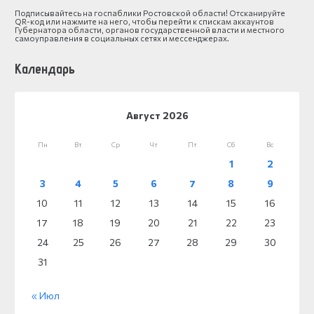
Подписывайтесь на госпаблики Ростовской области! Отсканируйте
QR-код или нажмите на него, чтобы перейти к спискам аккаунтов
Губернатора области, органов государственной власти и местного
самоуправления в социальных сетях и мессенджерах.
Календарь
Август 2026
Пн
Вт
Ср
Чт
Пт
Сб
Вс
1
2
3
4
5
6
7
8
9
10
11
12
13
14
15
16
17
18
19
20
21
22
23
24
25
26
27
28
29
30
31
« Июл