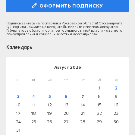
ОФОРМИТЬ ПОДПИСКУ
Подписывайтесь на госпаблики Ростовской области! Отсканируйте
QR-код или нажмите на него, чтобы перейти к спискам аккаунтов
Губернатора области, органов государственной власти и местного
самоуправления в социальных сетях и мессенджерах.
Календарь
Август 2026
Пн
Вт
Ср
Чт
Пт
Сб
Вс
1
2
3
4
5
6
7
8
9
10
11
12
13
14
15
16
17
18
19
20
21
22
23
24
25
26
27
28
29
30
31