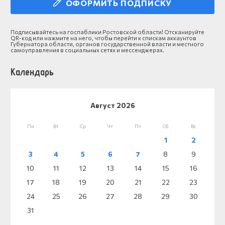
ОФОРМИТЬ ПОДПИСКУ
Подписывайтесь на госпаблики Ростовской области! Отсканируйте
QR-код или нажмите на него, чтобы перейти к спискам аккаунтов
Губернатора области, органов государственной власти и местного
самоуправления в социальных сетях и мессенджерах.
Календарь
Август 2026
Пн
Вт
Ср
Чт
Пт
Сб
Вс
1
2
3
4
5
6
7
8
9
10
11
12
13
14
15
16
17
18
19
20
21
22
23
24
25
26
27
28
29
30
31