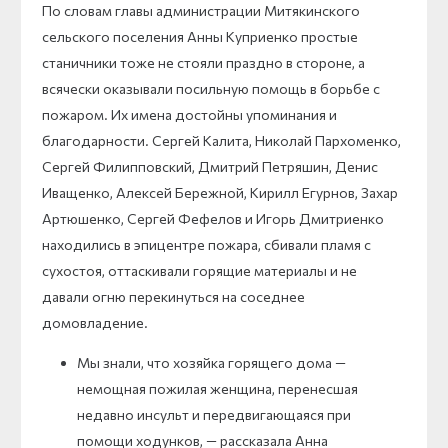
По словам главы администрации Митякинского
сельского поселения Анны Куприенко простые
станичники тоже не стояли праздно в стороне, а
всячески оказывали посильную помощь в борьбе с
пожаром. Их имена достойны упоминания и
благодарности. Сергей Калита, Николай Пархоменко,
Сергей Филипповский, Дмитрий Петряшин, Денис
Иващенко, Алексей Бережной, Кирилл Егурнов, Захар
Артюшенко, Сергей Фефелов и Игорь Дмитриенко
находились в эпицентре пожара, сбивали пламя с
сухостоя, оттаскивали горящие материалы и не
давали огню перекинуться на соседнее
домовладение.
Мы знали, что хозяйка горящего дома —
немощная пожилая женщина, перенесшая
недавно инсульт и передвигающаяся при
помощи ходунков, — рассказала Анна