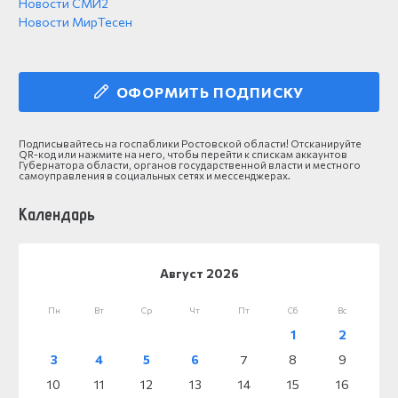
Новости СМИ2
Новости МирТесен
ОФОРМИТЬ ПОДПИСКУ
Подписывайтесь на госпаблики Ростовской области! Отсканируйте
QR-код или нажмите на него, чтобы перейти к спискам аккаунтов
Губернатора области, органов государственной власти и местного
самоуправления в социальных сетях и мессенджерах.
Календарь
Август 2026
Пн
Вт
Ср
Чт
Пт
Сб
Вс
1
2
3
4
5
6
7
8
9
10
11
12
13
14
15
16