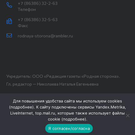
+7 (86386) 32-2-63
Телефон
+7 (86386) 32-5-63
Факс
rodnaya-storona@rambler.ru
Учредитель: ООО «Редакция газеты «Родная сторона».
Гл. редактор — Николаева Наталья Евгеньевна
Для повышения удобства сайта мы используем cookies
(
подробнее
). К сайту подключены сервисы Yandex.Metrika,
LiveInternet, top.mail.ru, которые также использует файлы
cookie (
подробнее
).
Я согласен/согласна
Новости СМИ2