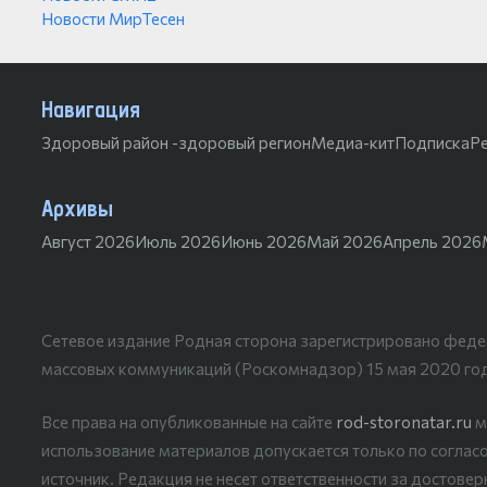
Новости МирТесен
Навигация
Здоровый район -здоровый регион
Медиа-кит
Подписка
Р
Архивы
Август 2026
Июль 2026
Июнь 2026
Май 2026
Апрель 2026
Сетевое издание Родная сторона зарегистрировано феде
массовых коммуникаций (Роскомнадзор) 15 мая 2020 го
Все права на опубликованные на сайте
rod-storonatar.ru
м
использование материалов допускается только по согласо
источник. Редакция не несет ответственности за достове