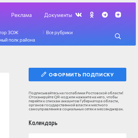
Реклама
Документы
ктор ЗОЖ
Все рубрики
ный полк района
ОФОРМИТЬ ПОДПИСКУ
Подписывайтесь на госпаблики Ростовской области!
Отсканируйте QR-код или нажмите на него, чтобы
перейти к спискам аккаунтов Губернатора области,
органов государственной власти и местного
самоуправления в социальных сетях и мессенджерах.
Календарь