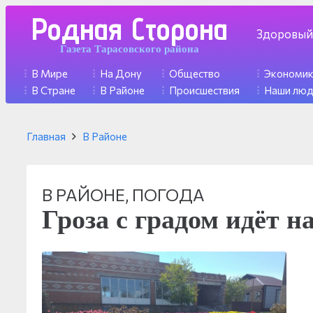
Родная Сторона
Здоровый
Газета Тарасовского района
В Мире
На Дону
Общество
Экономи
В Стране
В Районе
Происшествия
Наши лю
Главная
В Районе
В РАЙОНЕ
,
ПОГОДА
Гроза с градом идёт н