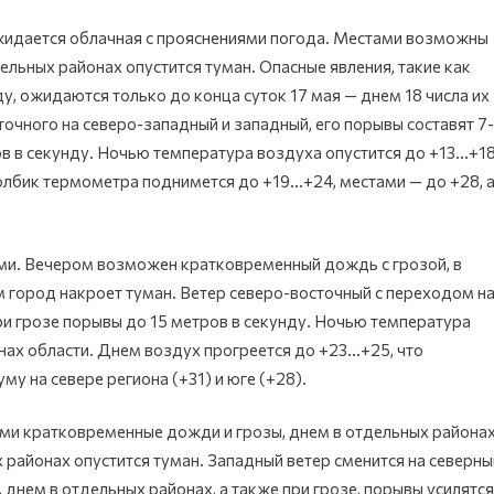
 ожидается облачная с прояснениями погода. Местами возможны
льных районах опустится туман. Опасные явления, такие как
ду, ожидаются только до конца суток 17 мая — днем 18 числа их
точного на северо-западный и западный, его порывы составят 7-
ров в секунду. Ночью температура воздуха опустится до +13…+1
толбик термометра поднимется до +19…+24, местами — до +28, 
ми. Вечером возможен кратковременный дождь с грозой, в
м город накроет туман. Ветер северо-восточный с переходом н
при грозе порывы до 15 метров в секунду. Ночью температура
инах области. Днем воздух прогреется до +23…+25, что
у на севере региона (+31) и юге (+28).
тами кратковременные дожди и грозы, днем в отдельных района
районах опустится туман. Западный ветер сменится на северны
, днем в отдельных районах, а также при грозе, порывы усилятся