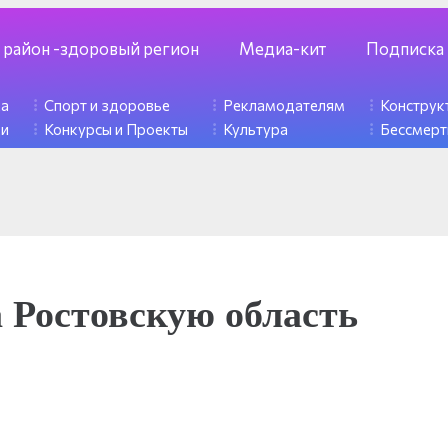
 район -здоровый регион
Медиа-кит
Подписка
ка
Спорт и здоровье
Рекламодателям
Констру
ди
Конкурсы и Проекты
Культура
Бессмерт
а Ростовскую область