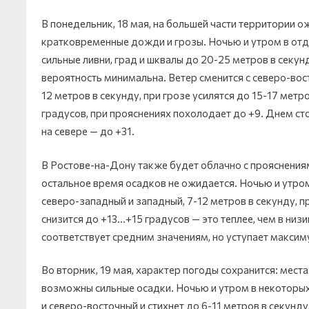
В понедельник, 18 мая, на большей части территории
кратковременные дожди и грозы. Ночью и утром в отде
сильные ливни, град и шквалы до 20-25 метров в секун
вероятность минимальна. Ветер сменится с северо-вос
12 метров в секунду, при грозе усилятся до 15-17 мет
градусов, при прояснениях похолодает до +9. Днем с
на севере — до +31.
В Ростове-на-Дону также будет облачно с прояснения
остальное время осадков не ожидается. Ночью и утро
северо-западный и западный, 7-12 метров в секунду, 
снизится до +13…+15 градусов — это теплее, чем в низ
соответствует средним значениям, но уступает максимум
Во вторник, 19 мая, характер погоды сохранится: мес
возможны сильные осадки. Ночью и утром в некоторых 
и северо-восточный и стихнет до 6-11 метров в секунду