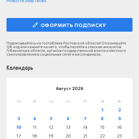
Новости МирТесен
ОФОРМИТЬ ПОДПИСКУ
Подписывайтесь на госпаблики Ростовской области! Отсканируйте
QR-код или нажмите на него, чтобы перейти к спискам аккаунтов
Губернатора области, органов государственной власти и местного
самоуправления в социальных сетях и мессенджерах.
Календарь
Август 2026
Пн
Вт
Ср
Чт
Пт
Сб
Вс
1
2
3
4
5
6
7
8
9
10
11
12
13
14
15
16
17
18
19
20
21
22
23