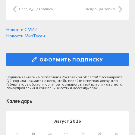
Предыдущая запись
Следующая запись
Новости СМИ2
Новости МирТесен
ОФОРМИТЬ ПОДПИСКУ
Подписывайтесь на госпаблики Ростовской области! Отсканируйте
QR-код или нажмите на него, чтобы перейти к спискам аккаунтов
Губернатора области, органов государственной власти и местного
самоуправления в социальных сетях и мессенджерах.
Календарь
Август 2026
Пн
Вт
Ср
Чт
Пт
Сб
Вс