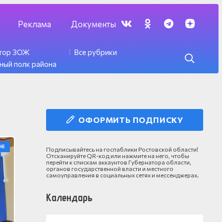
Реклама
Документы
ктор ЗОЖ
Все рубрики
ный полк района
ОФОРМИТЬ ПОДПИСКУ
НЕ
Подписывайтесь на госпаблики Ростовской области!
Отсканируйте QR-код или нажмите на него, чтобы
перейти к спискам аккаунтов Губернатора области,
органов государственной власти и местного
самоуправления в социальных сетях и мессенджерах.
Календарь