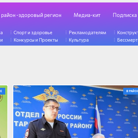
 район -здоровый регион
Медиа-кит
Подписка
ка
Спорт и здоровье
Рекламодателям
Констру
ди
Конкурсы и Проекты
Культура
Бессмерт
Е
В РАЙО