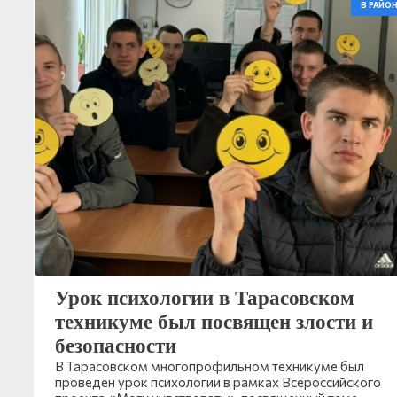
В РАЙОН
Урок психологии в Тарасовском
техникуме был посвящен злости и
безопасности
В Тарасовском многопрофильном техникуме был
проведен урок психологии в рамках Всероссийского