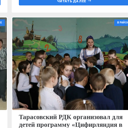
ЧИТАТЬ ДАЛЕЕ
Е
В РАЙО
Тарасовский РДК организовал для
детей программу «Цифирляндия в