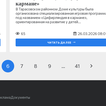
кармане»
В Тарасовском районном Доме культуры была
организована специализированная игровая программ
под названием «Цифирляндия в кармане»,
ориентированная на развитие у детей…
6
65
26.03.2026 08:0
ЧИТАТЬ ДАЛЕЕ
6
7
8
9
…
41
еклама
Документы