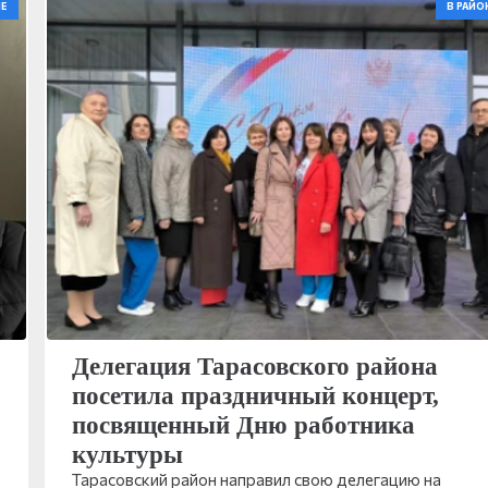
Е
В РАЙО
Делегация Тарасовского района
посетила праздничный концерт,
посвященный Дню работника
культуры
Тарасовский район направил свою делегацию на