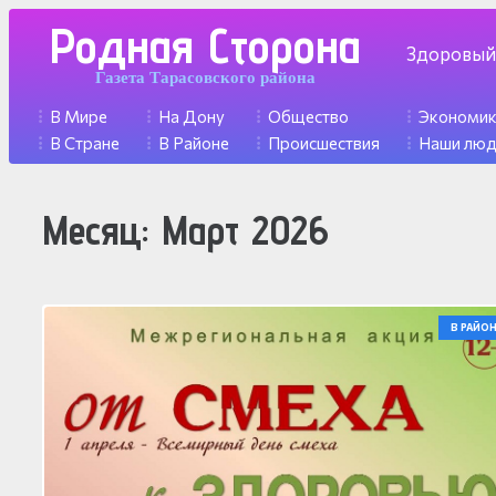
Родная Сторона
Здоровый
Газета Тарасовского района
В Мире
На Дону
Общество
Экономи
В Стране
В Районе
Происшествия
Наши лю
Месяц:
Март 2026
В РАЙОН