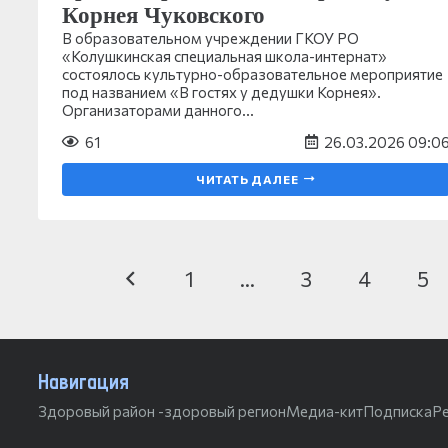
Корнея Чуковского
В образовательном учреждении ГКОУ РО
«Колушкинская специальная школа-интернат»
состоялось культурно-образовательное мероприятие
под названием «В гостях у дедушки Корнея».
Организаторами данного…
61
26.03.2026 09:0
ЧИТАТЬ ДАЛЕЕ
1
…
3
4
5
Навигация
Здоровый район -здоровый регион
Медиа-кит
Подписка
Р