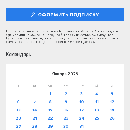
ОФОРМИТЬ ПОДПИСКУ
Подписывайтесь на госпаблики Ростовской области! Отсканируйте
QR-код или нажмите на него, чтобы перейти к спискам аккаунтов
Губернатора области, органов государственной власти и местного
самоуправления в социальных сетях и мессенджерах.
Календарь
Январь 2025
Пн
Вт
Ср
Чт
Пт
Сб
Вс
1
2
3
4
5
6
7
8
9
10
11
12
13
14
15
16
17
18
19
20
21
22
23
24
25
26
27
28
29
30
31