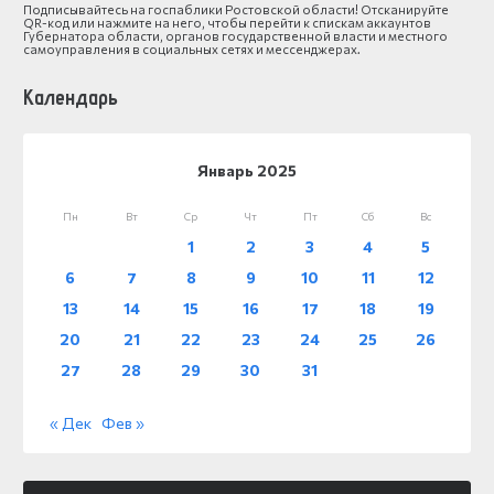
Подписывайтесь на госпаблики Ростовской области! Отсканируйте
QR-код или нажмите на него, чтобы перейти к спискам аккаунтов
Губернатора области, органов государственной власти и местного
самоуправления в социальных сетях и мессенджерах.
Календарь
Январь 2025
Пн
Вт
Ср
Чт
Пт
Сб
Вс
1
2
3
4
5
6
7
8
9
10
11
12
13
14
15
16
17
18
19
20
21
22
23
24
25
26
27
28
29
30
31
« Дек
Фев »