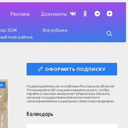
Реклама
Документы
ктор ЗОЖ
Все рубрики
ный полк района
ОФОРМИТЬ ПОДПИСКУ
ЬЕ
Подписывайтесь на госпаблики Ростовской области!
Отсканируйте QR-код или нажмите на него, чтобы
перейти к спискам аккаунтов Губернатора области,
органов государственной власти и местного
самоуправления в социальных сетях и мессенджерах.
Календарь