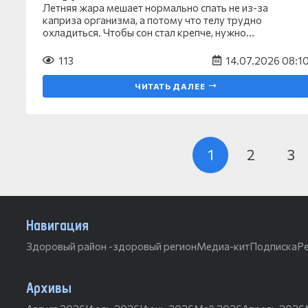
Летняя жара мешает нормально спать не из-за
каприза организма, а потому что телу трудно
охладиться. Чтобы сон стал крепче, нужно…
113
14.07.2026 08:1
ЧИТАТЬ ДАЛЕЕ
1
2
3
Навигация
Здоровый район -здоровый регион
Медиа-кит
Подписка
Р
Архивы