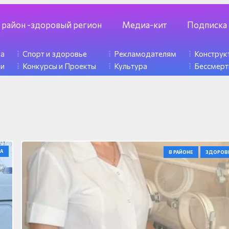
 район -здоровый регион
Медиа-кит
Подписка
ка
Спорт и здоровье
Рекламодателям
Констру
ди
Конкурсы и Проекты
Культура
Бессмерт
А
В РАЙОНЕ
ЗДОРОВ