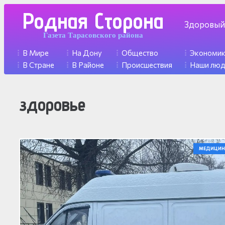
Родная Сторона
Здоровый
Газета Тарасовского района
В Мире
На Дону
Общество
Экономи
В Стране
В Районе
Происшествия
Наши лю
здоровье
МЕДИЦИН