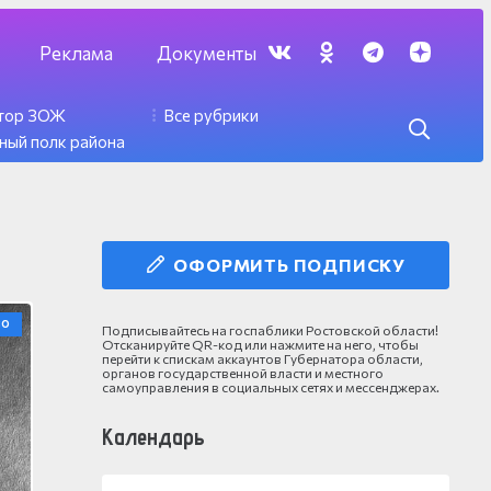
Реклама
Документы
ктор ЗОЖ
Все рубрики
ный полк района
ОФОРМИТЬ ПОДПИСКУ
ВО
Подписывайтесь на госпаблики Ростовской области!
Отсканируйте QR-код или нажмите на него, чтобы
перейти к спискам аккаунтов Губернатора области,
органов государственной власти и местного
самоуправления в социальных сетях и мессенджерах.
Календарь