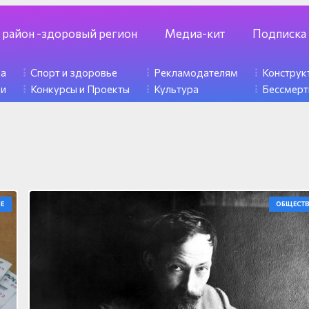
 район -здоровый регион
Медиа-кит
Подписка
ка
Спорт и здоровье
Рекламодателям
Констру
ди
Конкурсы и Проекты
Культура
Бессмерт
НЕ
ОБЩЕСТ