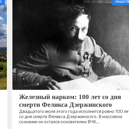
О
ОБЩЕСТ
Железный нарком: 100 лет со дня
смерти Феликса Дзержинского
Двадцатого июля этого года исполнится ровно 100 ле
со дня смерти Феликса Дзержинского. В массовом
сознании он остался основателем ВЧК…