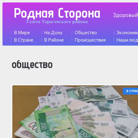
Родная Сторона
Здоровый
Газета Тарасовского района
В Мире
На Дону
Общество
Экономи
В Стране
В Районе
Происшествия
Наши лю
общество
В СТРА