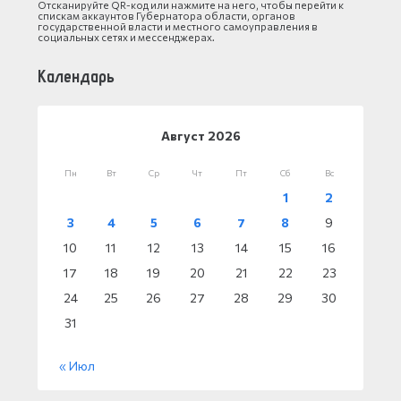
Отсканируйте QR-код или нажмите на него, чтобы перейти к
спискам аккаунтов Губернатора области, органов
государственной власти и местного самоуправления в
социальных сетях и мессенджерах.
Календарь
Август 2026
Пн
Вт
Ср
Чт
Пт
Сб
Вс
1
2
3
4
5
6
7
8
9
10
11
12
13
14
15
16
17
18
19
20
21
22
23
24
25
26
27
28
29
30
31
« Июл