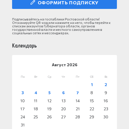
ОФОРМИТЬ ПОДПИСКУ
Подписывайтесь на госпаблики Ростовской области!
Отсканируйте QR-код или нажмите на него, чтобы перейти к
спискам аккаунтов Губернатора области, органов
государственной власти и местного самоуправления в
социальных сетях и мессенджерах.
Календарь
Август 2026
Пн
Вт
Ср
Чт
Пт
Сб
Вс
1
2
3
4
5
6
7
8
9
10
11
12
13
14
15
16
17
18
19
20
21
22
23
24
25
26
27
28
29
30
31