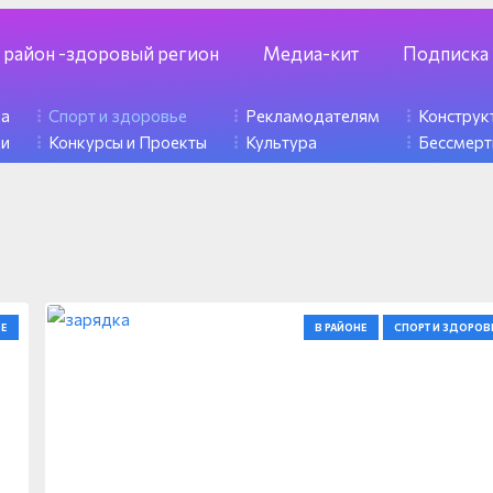
 район -здоровый регион
Медиа-кит
Подписка
ка
Спорт и здоровье
Рекламодателям
Констру
ди
Конкурсы и Проекты
Культура
Бессмерт
Е
В РАЙОНЕ
СПОРТ И ЗДОРОВ