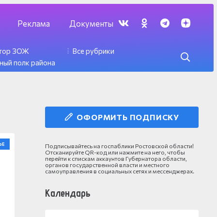
Реклама
Документы
ктор ЗОЖ
Все рубрики
ный полк района
ОФОРМИТЬ ПОДПИСКУ
ЬЕ
Подписывайтесь на госпаблики Ростовской области!
Отсканируйте QR-код или нажмите на него, чтобы
перейти к спискам аккаунтов Губернатора области,
органов государственной власти и местного
самоуправления в социальных сетях и мессенджерах.
Календарь