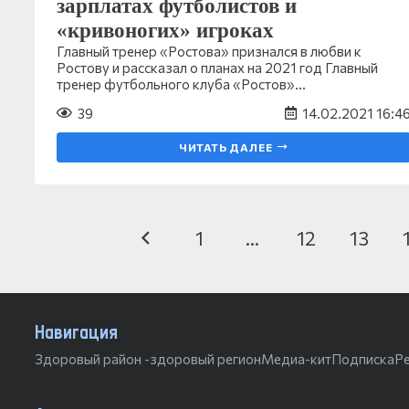
зарплатах футболистов и
«кривоногих» игроках
Главный тренер «Ростова» признался в любви к
Ростову и рассказал о планах на 2021 год Главный
тренер футбольного клуба «Ростов»…
39
14.02.2021 16:4
ЧИТАТЬ ДАЛЕЕ
1
…
12
13
Навигация
Здоровый район -здоровый регион
Медиа-кит
Подписка
Р