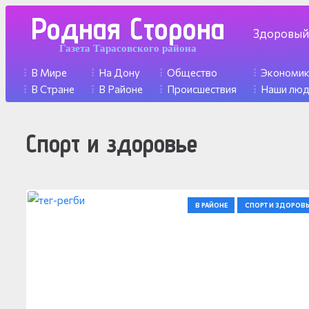
Родная Сторона
Здоровый
Газета Тарасовского района
В Мире
На Дону
Общество
Экономи
В Стране
В Районе
Происшествия
Наши лю
Спорт и здоровье
В РАЙОНЕ
СПОРТ И ЗДОРОВЬ