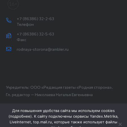
+7 (86386) 32-2-63
Телефон
+7 (86386) 32-5-63
Факс
rodnaya-storona@rambler.ru
Учредитель: ООО «Редакция газеты «Родная сторона».
Гл. редактор — Николаева Наталья Евгеньевна
Для повышения удобства сайта мы используем cookies
(
подробнее
). К сайту подключены сервисы Yandex.Metrika,
LiveInternet, top.mail.ru, которые также использует файлы