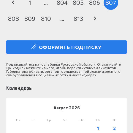
1
…
804
805
806
807
808
809
810
…
813
ОФОРМИТЬ ПОДПИСКУ
Подписывайтесь на госпаблики Ростовской области! Отсканируйте
QR-код или нажмите на него, чтобы перейти к спискам аккаунтов
Губернатора области, органов государственной власти и местного
самоуправления в социальных сетях и мессенджерах.
Календарь
Август 2026
Пн
Вт
Ср
Чт
Пт
Сб
Вс
1
2