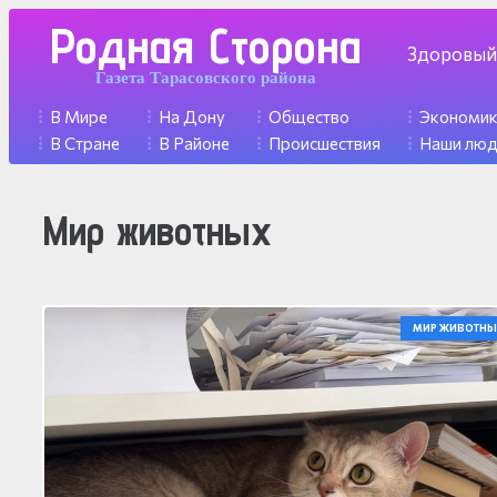
Родная Сторона
Здоровый
Газета Тарасовского района
В Мире
На Дону
Общество
Экономи
В Стране
В Районе
Происшествия
Наши лю
Мир животных
МИР ЖИВОТНЫ