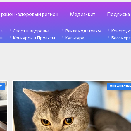
 район -здоровый регион
Медиа-кит
Подписка
ка
Спорт и здоровье
Рекламодателям
Констру
ди
Конкурсы и Проекты
Культура
Бессмерт
Х
МИР ЖИВОТН