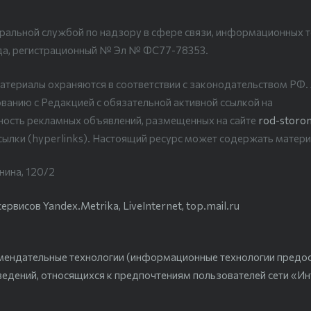
ральной службой по надзору в сфере связи, информационных т
да, регистрационный № Эл № ФС77-78353.
атериалы охраняются в соответствии с законодательством РФ
ванию с Редакцией с обязательной активной ссылкой на
рность рекламных объявлений, размещенных на сайте
rod-storon
сылки (hyperlinks). Настоящий ресурс может содержать матери
нина, 120/2
висов Yandex.Metrika, LiveInternet, top.mail.ru
мендательные технологии (информационные технологии предо
ведений, относящихся к предпочтениям пользователей сети «Ин