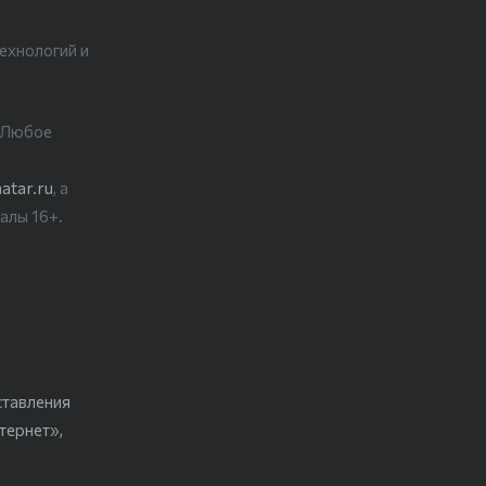
ехнологий и
. Любое
atar.ru
, а
алы 16+.
ставления
тернет»,