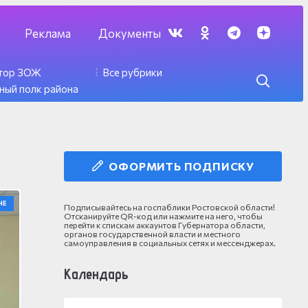
Реклама
Документы
ктор ЗОЖ
Все рубрики
ный полк района
ОФОРМИТЬ ПОДПИСКУ
НЕ
Подписывайтесь на госпаблики Ростовской области!
Отсканируйте QR-код или нажмите на него, чтобы
перейти к спискам аккаунтов Губернатора области,
органов государственной власти и местного
самоуправления в социальных сетях и мессенджерах.
Календарь