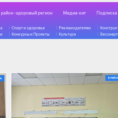
 район -здоровый регион
Медиа-кит
Подписка
ка
Спорт и здоровье
Рекламодателям
Констру
ди
Конкурсы и Проекты
Культура
Бессмерт
В РАЙО
А