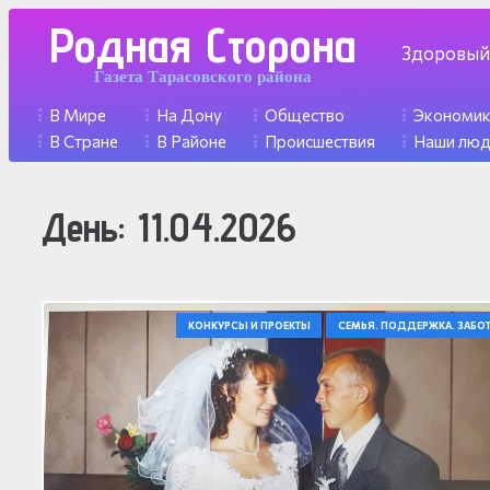
Родная Сторона
Здоровый
Газета Тарасовского района
В Мире
На Дону
Общество
Экономи
В Стране
В Районе
Происшествия
Наши лю
День:
11.04.2026
КОНКУРСЫ И ПРОЕКТЫ
СЕМЬЯ. ПОДДЕРЖКА. ЗАБОТ